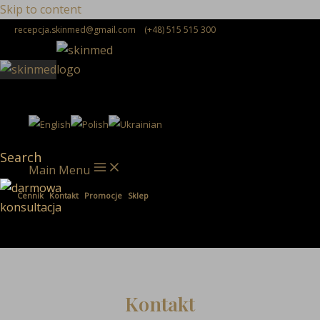
Skip to content
recepcja.skinmed@gmail.com
(+48) 515 515 300
Search
Main Menu
Cennik
Kontakt
Promocje
Sklep
Kontakt