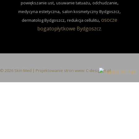
,
,
,
powiększanie ust
usuwanie tatuażu
odchudzanie
,
,
medycyna estetyczna
salon kosmetyczny Bydgoszcz
,
,
osocze
dermatolog Bydgoszcz
redukcja cellulitu
bogatopłytkowe Bydgoszcz
.
© 2026 Skin Med | Projektowanie stron www:
C-designer.pl
Call Now Button