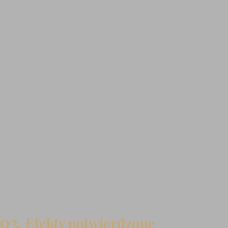
zlokalizowana tkanka tłuszczowa w obrębie
brzucha, pleców, ud, pośladków, ramion
cellulit w każdym stadium zaawansowania
nierówności po przebytej liposukcji
obrzęki kończyn dolnych
wiotka skóra ramion, brzucha, pleców, ud,
pośladków
03.
Efekty potwierdzone