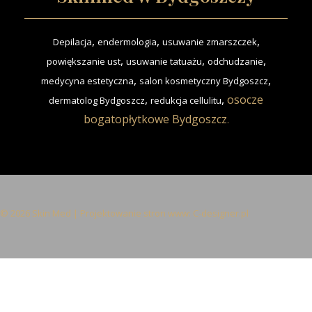
,
,
,
Depilacja
endermologia
usuwanie zmarszczek
,
,
,
powiększanie ust
usuwanie tatuażu
odchudzanie
,
,
medycyna estetyczna
salon kosmetyczny Bydgoszcz
,
,
osocze
dermatolog Bydgoszcz
redukcja cellulitu
bogatopłytkowe Bydgoszcz
.
© 2026 Skin Med | Projektowanie stron www:
C-designer.pl