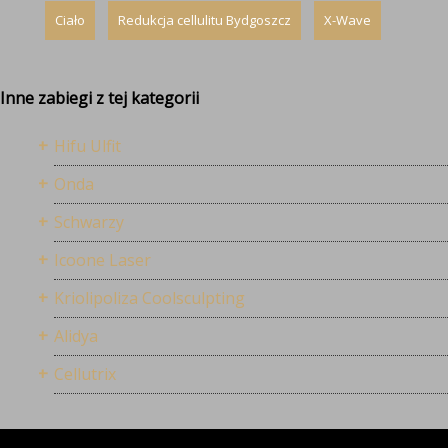
Ciało
Redukcja cellulitu Bydgoszcz
X-Wave
Inne zabiegi z tej kategorii
Hifu Ulfit
Onda
Schwarzy
Icoone Laser
Kriolipoliza Coolsculpting
Alidya
Cellutrix