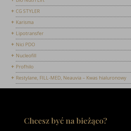
CG STYLER
Karisma
Lipotransfer
Nici PDO
Nucleofill
Profhilo
Restylane, FILL-MED, Neauvia – Kwas hialuronowy
Chcesz być na bieżąco?