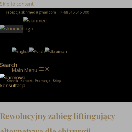
Skip to content
recepcja.skinmed@gmail.com
(+48) 515 515 300
Search
Main Menu
Cennik
Kontakt
Promocje
Sklep
Rewolucyjny zabieg liftingujący
alternatywą dla chirurgii