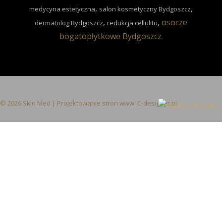
,
,
medycyna estetyczna
salon kosmetyczny Bydgoszcz
,
,
osocze
dermatolog Bydgoszcz
redukcja cellulitu
bogatopłytkowe Bydgoszcz
.
© 2026 Skin Med | Projektowanie stron www:
C-designer.pl
Call Now Button