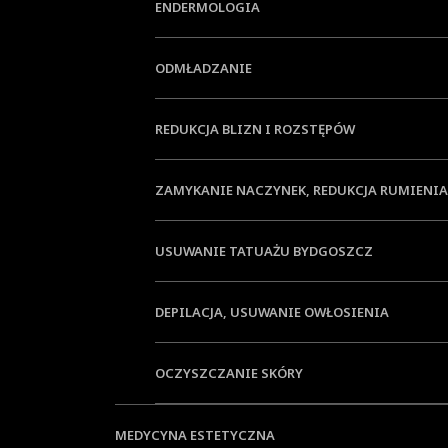
ENDERMOLOGIA
ODMŁADZANIE
01.
Jak wygląda z
REDUKCJA BLIZN I ROZSTĘPÓW
ZAMYKANIE NACZYNEK, REDUKCJA RUMIENIA
Wiązka lasera naświetla głębokie warstwy skóry w sposó
USUWANIE TATUAŻU BYDGOSZCZ
powierzchownego uszkodzenia. Nakładany żel oraz chłod
DEPILACJA, USUWANIE OWŁOSIENIA
OCZYSZCZANIE SKÓRY
MEDYCYNA ESTETYCZNA