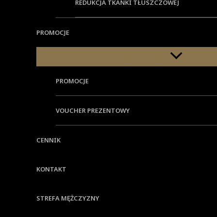
02.
Wskazania
REDUKCJA TKANKI TŁUSZCZOWEJ
PROMOCJE
Menu Toggle
nierównomierny koloryt
PROMOCJE
przebarwienia
VOUCHER PREZENTOWY
rumień
rozszerzone naczynia
CENNIK
trądzik różowaty
naczyniaki
KONTAKT
zmarszczki
STREFA MĘŻCZYZNY