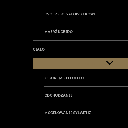
OSOCZE BOGATOPŁYTKOWE
MASAŻ KOBIDO
CIAŁO
Menu Toggle
Innowacyjna głowica Dye-VL, wykorzystując wąskopasmowe ś
koncentrując światło w węższym zakresie, co daje możliwoś
REDUKCJA CELLULITU
kierowana wprost do chromoforów (hemoglobina i melanina)
głębokościach skóry. Głowica Nd-Yag pozwala skutecznie us
ODCHUDZANIE
MODELOWANIE SYLWETKI