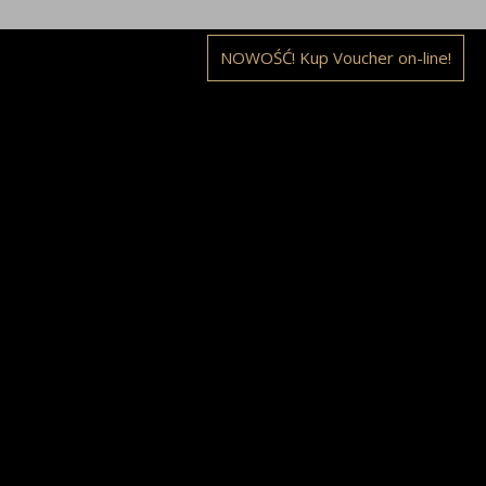
NOWOŚĆ! Kup Voucher on-line!
ONY DYE-VL, ND-