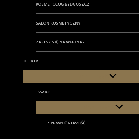
KOSMETOLOG BYDGOSZCZ
SALON KOSMETYCZNY
ZAPISZ SIĘ NA WEBINAR
OFERTA
Menu Toggle
TWARZ
Usuwanie zmian na
Menu Toggle
przebarwień, fotoo
SPRAWDŹ NOWOŚĆ