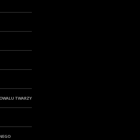
KOSZT ZABIEGU
od 350 zł
CZAS ZABIEGU
od 15 minut
ZNIECZULENIE
 OWALU TWARZY
nie
LICZBA ZABIEGÓW
1-2-3
TNEGO