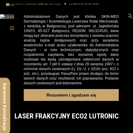
Skip
recepcja.skinmed@gmail.com
(+48) 515 515 300
to
S
Administratorem Danych jest Klinika SKIN-MED
content
Dermatologia i Kosmetologia Laserowa Rafał Wachowiak,
z siedzibą w Bydgoszczy, pod adresem: ul. Jagiellońska
Cennik
Kontakt
Promocje
Sklep
109/15, 85-027 Bydgoszcz, REGON: 091324520, dane
Main
mogą być zbierane podczas korzystania z serwisu poprzez
analizę logów dostępowych oraz przy wysyłaniu
Menu
wiadomości e-mail przez użytkownika do Administratora
Danych - w celu technicznym, statystycznych oraz
rozpatrzenia zapytania, bez wyraźnej zgody dane
osobowe nie będą udostępniane odbiorcom danych w
rozumieniu art. 7 pkt 6 ustawy z dnia 29 sierpnia 1997 r. o
ochronie danych osobowych (t.j. Dz. U. z 2016r. poz. 922 z
póź. zm.), przysługuje Panu/Pani prawo dostępu do treści
swoich danych oraz możliwość ich poprawiania. Podanie
danych osobowych jest dobrowolne.
Rozumiem i zgadzam się
LASER FRAKCYJNY ECO2 LUTRONIC