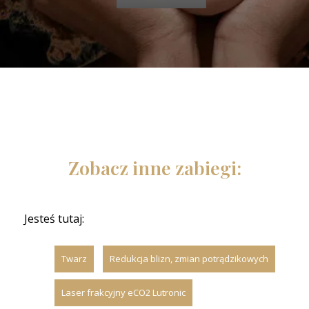
Zobacz inne zabiegi:
Jesteś tutaj:
Twarz
Redukcja blizn, zmian potrądzikowych
Laser frakcyjny eCO2 Lutronic