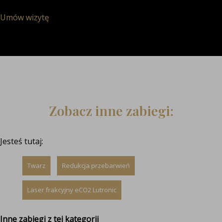
Umów wizytę
Zobacz inne zabiegi:
Jesteś tutaj:
Twarz
Redukcja przebarwień
Laser frakcyjny eCO2 Lutronic
Inne zabiegi z tej kategorii