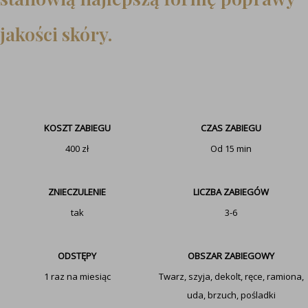
jakości skóry.
KOSZT ZABIEGU
CZAS ZABIEGU
400 zł
Od 15 min
ZNIECZULENIE
LICZBA ZABIEGÓW
tak
3-6
ODSTĘPY
OBSZAR ZABIEGOWY
1 raz na miesiąc
Twarz, szyja, dekolt, ręce, ramiona,
uda, brzuch, pośladki