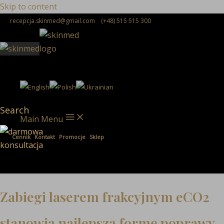
Skip to content
recepcja.skinmed@gmail.com
(+48) 515 515 300
Search
Main Menu
Cennik
Kontakt
Promocje
Sklep
Zabiegi laserem frakcyjnym eCO2
stanowią najlepszą formę poprawy